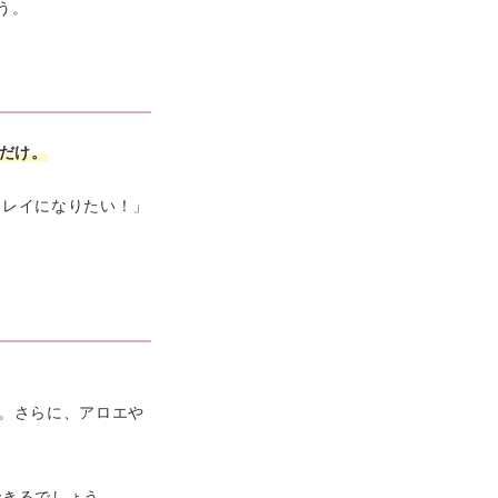
う。
すだけ。
キレイになりたい！」
。さらに、アロエや
できるでしょう。