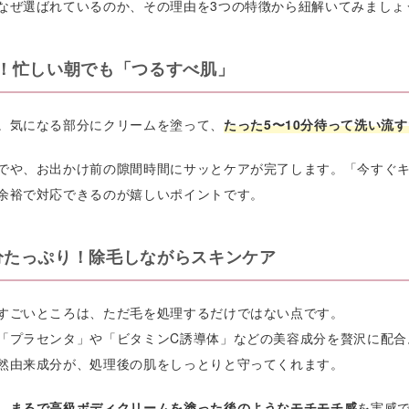
なぜ選ばれているのか、その理由を3つの特徴から紐解いてみましょ
分！忙しい朝でも「つるすべ肌」
。気になる部分にクリームを塗って、
たった5〜10分待って洗い流
でや、お出かけ前の隙間時間にサッとケアが完了します。「今すぐ
余裕で対応できるのが嬉しいポイントです。
分たっぷり！除毛しながらスキンケア
すごいところは、ただ毛を処理するだけではない点です。
「プラセンタ」や「ビタミンC誘導体」などの美容成分を贅沢に配合
然由来成分が、処理後の肌をしっとりと守ってくれます。
、
まるで高級ボディクリームを塗った後のようなモチモチ感
を実感