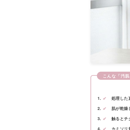
こんな「汚肌
処理した
肌が乾燥
触るとチ
カミソリ