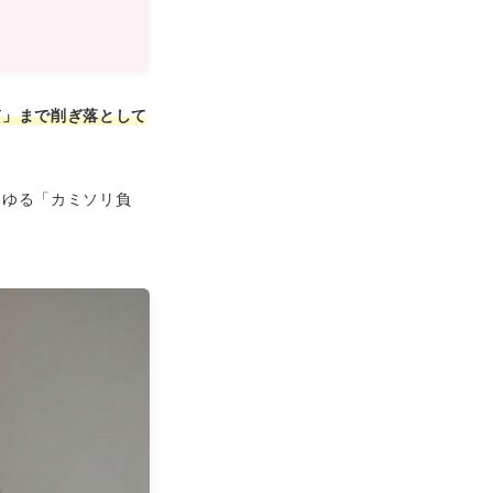
質」まで削ぎ落として
わゆる「カミソリ負